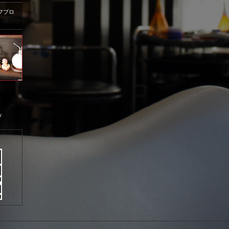
フブロ
y