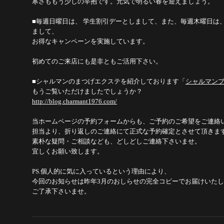
寒さももう少しの辛抱です。元気で明るい春を迎えましょう。
■毎週日曜日は、 学生割引デーとしまして、また、毎週木曜日は
まして、
お得なキャンペーンを実施しています。
初めてのご来店にも是非ともご活用下さい。
■シャルマンのまつげエクステを紹介しております「
シャルマン
もうご覧いただけましたでしょうか？
http://blog.charmant1976.com/
当ホームページの予約フォームからも、ご予約のご希望をご連絡
担当より、折り返しのご連絡にて正式な予約確定とさせて頂きま
素朴な疑問・ご相談なども、どしどしご連絡下さいませ。
宜しくお願い致します。
PS.個人的に気に入っているという理由により、
今回のお知らせは昨年3月のおしらせの完全コピーでお届けいた
ご了承下さいませ。